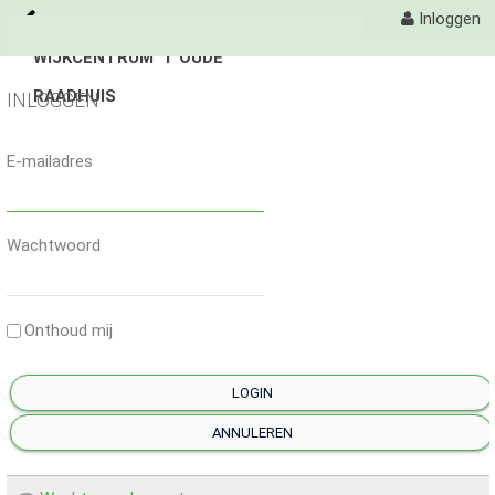
Inloggen
WIJKCENTRUM 'T OUDE
Naar content
RAADHUIS
't Oude Raadhuis
INLOGGEN
Activiteiten
E-mailadres
Fotoalbum
Wachtwoord
avond 4 daagse
avond 4 daagse
Onthoud mij
Avondvierdaagse
LOGIN
Organisatie
ANNULEREN
Contact