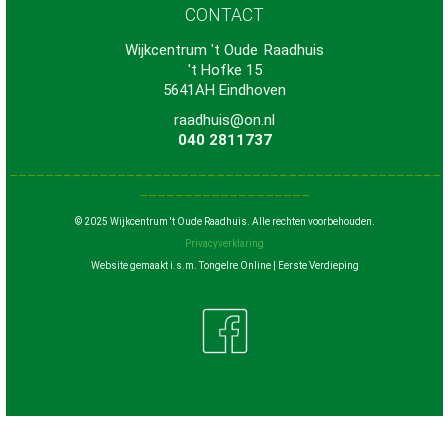
CONTACT
Wijkcentrum 't Oude
-
Raadhuis
't Hofke 15
5641AH Eindhoven
raadhuis@on.nl
040 2811737
________________________________________________
___________________
© 2025 Wijkcentrum 't Oude Raadhuis. Alle rechten voorbehouden.
Privacyverklaring
Website gemaakt i.s.m. Tongelre Online | Eerste Verdieping