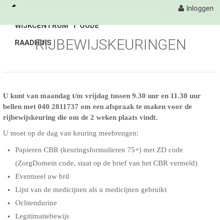
Inloggen
WIJKCENTRUM 'T OUDE
Naar content
RIJBEWIJSKEURINGEN
RAADHUIS
't Oude Raadhuis
Activiteiten
Organisatie
U kunt van maandag t/m vrijdag tussen 9.30 uur en 11.30 uur
bellen met 040 2811737 om een afspraak te maken voor de
rijbewijskeuring die om de 2 weken plaats vindt.
Contact
U moet op de dag van keuring meebrengen:
Papieren CBR (keuringsformulieren 75+) met ZD code
(ZorgDomein code, staat op de brief van het CBR vermeld)
Eventueel uw bril
Lijst van de medicijnen als u medicijnen gebruikt
Ochtendurine
Legitimatiebewijs